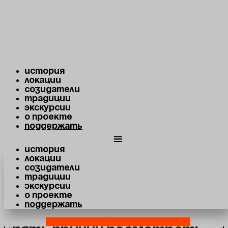
Перейти к содержимому
СМИ о проекте
История
Радио Форум
Локации
Созидатели
«Еврейские маршруты
Традиции
Экскурсии
Екатеринбурга »
О проекте
Поддержать
Программа «Вездеход» об авторских экскурсионных
маршрутах по Уралу, о местах
История
Локации
Созидатели
читать полностью
Традиции
Экскурсии
О проекте
Поддержать
Культура Екатеринбурга
Youtube
Telegram-plane
Vk
Map-marked-alt