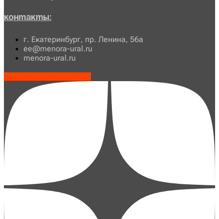
Контакты:
г. Екатеринбург, пр. Ленина, 56а
ee@menora-ural.ru
menora-ural.ru
Vk
Telegram-plane
Youtube