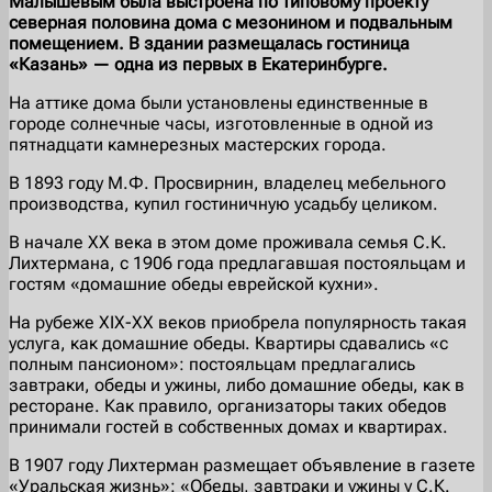
Малышевым была выстроена по типовому проекту
северная половина дома с мезонином и подвальным
помещением. В здании размещалась гостиница
«Казань» — одна из первых в Екатеринбурге.
На аттике дома были установлены единственные в
городе солнечные часы, изготовленные в одной из
пятнадцати камнерезных мастерских города.
В 1893 году М.Ф. Просвирнин, владелец мебельного
производства, купил гостиничную усадьбу целиком.
В начале ХХ века в этом доме проживала семья С.К.
Лихтермана, с 1906 года предлагавшая постояльцам и
гостям «домашние обеды еврейской кухни».
На рубеже XIX-XX веков приобрела популярность такая
услуга, как домашние обеды. Квартиры сдавались «с
полным пансионом»: постояльцам предлагались
завтраки, обеды и ужины, либо домашние обеды, как в
ресторане. Как правило, организаторы таких обедов
принимали гостей в собственных домах и квартирах.
В 1907 году Лихтерман размещает объявление в газете
«Уральская жизнь»: «Обеды, завтраки и ужины у С.К.