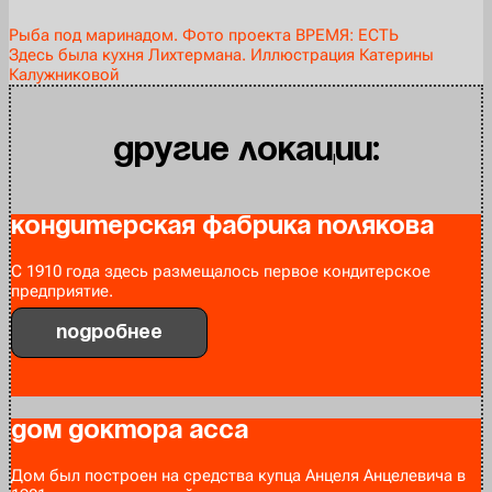
Рыба под маринадом. Фото проекта ВРЕМЯ: ЕСТЬ
Здесь была кухня Лихтермана. Иллюстрация Катерины
Калужниковой
Другие локации:
Кондитерская фабрика Полякова
С 1910 года здесь размещалось первое кондитерское
предприятие.
Подробнее
Дом доктора Асса
Дом был построен на средства купца Анцеля Анцелевича в