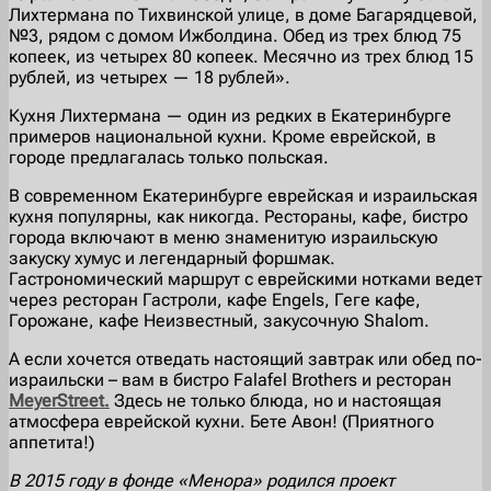
Лихтермана по Тихвинской улице, в доме Багарядцевой,
№3, рядом с домом Ижболдина. Обед из трех блюд 75
копеек, из четырех 80 копеек. Месячно из трех блюд 15
рублей, из четырех — 18 рублей».
Кухня Лихтермана — один из редких в Екатеринбурге
примеров национальной кухни. Кроме еврейской, в
городе предлагалась только польская.
В современном Екатеринбурге еврейская и израильская
кухня популярны, как никогда. Рестораны, кафе, бистро
города включают в меню знаменитую израильскую
закуску хумус и легендарный форшмак.
Гастрономический маршрут с еврейскими нотками ведет
через ресторан Гастроли, кафе Engels, Геге кафе,
Горожане, кафе Неизвестный, закусочную Shalom.
А если хочется отведать настоящий завтрак или обед по-
израильски – вам в бистро Falafel Brothers и ресторан
MeyerStreet.
Здесь не только блюда, но и настоящая
атмосфера еврейской кухни. Бете Авон! (Приятного
аппетита!)
В 2015 году в фонде «Менора» родился проект