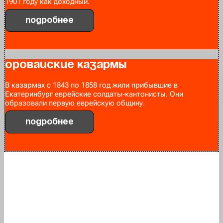
1901 году как доходный.
Подробнее
Оровайские казармы
В казармах с 1843 по 1858 год жили прибывшие в
Екатеринбург еврейские солдаты-кантонисты. Они
образовали первую еврейскую общину.
Подробнее