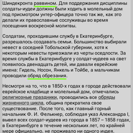
Шиндекронта
раввином
. Для поддержания дисциплины
солдаты-иудеи должны были ходить в молельный дом
под присмотром унтер-офицера точно так же, как это
делали их православные сослуживцы во время
посещения воскресной молитвы.
Солдатам, проходившим службу в Екатеринбурге,
разрешалось создавать семьи. Большинство выбирали
невест в соседней Тобольской губернии, хотя к
некоторым невесты приезжали из черты оседлости. За
время службы в Екатеринбурге у солдат-иудеев на свет
появилось двенадцать детей, им давали еврейские
имена: Гидель, Носон, Янкель и Тойбе, а мальчикам
проводили
обряд обрезания
.
Несмотря на то, что в 1850-х годах в городе действовали
еврейское кладбище и молельный дом, отмечались
религиозные праздники,
проводились все
обряды
жизненного цикла
, община прекратила свое
существование. После того, как главный горный
начальник Ф. И. Фелькнер, соблюдая указ Александра I,
вывел всех солдат-иудеев из города в 1857 – 1858 годах,
в Екатеринбурге в течение нескольких лет, по крайней
мере официально, не проживало ни одного иудея.