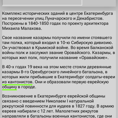
Комплекс исторических зданий в центре Екатеринбурга
на пересечении улиц Луначарского и Декабристов.
Построены в 1840-1850 годах по проекту архитектора
Михаила Малахова.
Свое название казармы получили по имени стоявшего
там полка, который входил в 10-ю Сибирскую дивизию.
Он участвовал в Крымской войне. Во время Балканской
войны полк и заслужил звание Оровайского. Казармы, в
которых жил полк, получили название «Оравайские».
В 40-х годах 19 века на этом месте стояли деревянные
казармы 8-го Оренбургского линейного батальона, в
которых жили прибывшие в Екатеринбург солдаты-евреи
из кантонистов
. Они и образовали первую еврейскую
общину
в городе.
Возникновение в Екатеринбурге еврейской общины
связано с введением Николаем I натуральной
рекрутской повинности для иудеев в 1827 году. В армию
евреев набирали с 12 лет. Малолетних рекрутов
направляли в батальоны военных кантонистов, где они