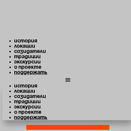
Перейти к содержимому
Оровайские казармы
Луначарского, 215
История
Локации
Созидатели
В казармах с 1843 по 1858 год жили прибывшие в
Традиции
Екатеринбург еврейские солдаты-кантонисты. Они
Экскурсии
образовали первую еврейскую общину.
О проекте
Поддержать
История
Локации
Созидатели
Традиции
Экскурсии
О проекте
Поддержать
Youtube
Telegram-plane
Vk
Map-marked-alt