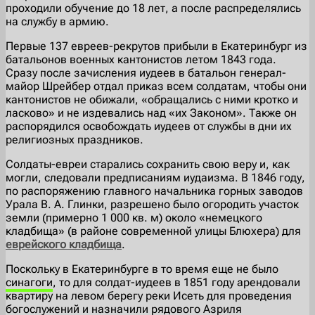
проходили обучение до 18 лет, а после распределялись
на службу в армию.
Первые 137 евреев-рекрутов прибыли в Екатеринбург из
батальонов военных кантонистов летом 1843 года.
Сразу после зачисления иудеев в батальон генерал-
майор Шрейбер отдал приказ всем солдатам, чтобы они
кантонистов не обижали, «обращались с ними кротко и
ласково» и не издевались над «их Законом». Также он
распорядился освобождать иудеев от службы в дни их
религиозных праздников.
Солдаты-евреи старались сохранить свою веру и, как
могли, следовали предписаниям иудаизма. В 1846 году,
по распоряжению главного начальника горных заводов
Урала В. А. Глинки, разрешено было огородить участок
земли (примерно 1 000 кв. м) около «немецкого
кладбища» (в районе современной улицы Блюхера) для
еврейского кладбища
.
Поскольку в Екатеринбурге в то время еще не было
синагоги
, то для солдат-иудеев в 1851 году арендовали
квартиру на левом берегу реки Исеть для проведения
богослужений и назначили рядового Азриля