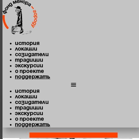
Перейти к содержимому
История
Локации
Созидатели
Традиции
Экскурсии
О проекте
Поддержать
История
Локации
Созидатели
Традиции
Экскурсии
О проекте
Поддержать
Youtube
Telegram-plane
Vk
Map-marked-alt