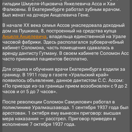
гильдии Шмуеля-Ицковича Янкелевича Асса и Хаи
Фалковны. В Екатеринбурге работал зубным врачом.
Был женат на дочери Анцелевича Гене.
В начале XX века семья Ассов унаследовала доходный
дом на Пушкина, 8, построенный на средства купца
Анцеля Анцелевича
, владельца единственной на Урале
часовой фабрики. Здесь располагался зубоврачебный
кабинет Соломона, часть помещения сдавалась в
аренду дантисту Гутману. В своем кабинете Соломон Асс
часто принимал пациентов бесплатно.
Для отдыха и обучения врачи Екатеринбурга ездили за
границу. В 1911 году в газете «Уральский край»
появилось объявление, данное дантистом С.С. Ассом:
«По приезде из-за границы прием возобновлен с 9 до 2
часов и от 5 до 7 часов».
После революции Соломон Самуилович работал в
поликлинике Уралмашзавода. 1 сентября 1937 года был
арестован. 1 октября ему вынесен приговор: высшая
мера наказания — расстрел. Приговор приведен в
исполнение 7 октября 1937 года.