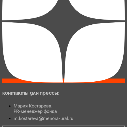
Контакты для прессы:
Мария Костарева,
PR-менеджер фонда
m.kostareva@menora-ural.ru