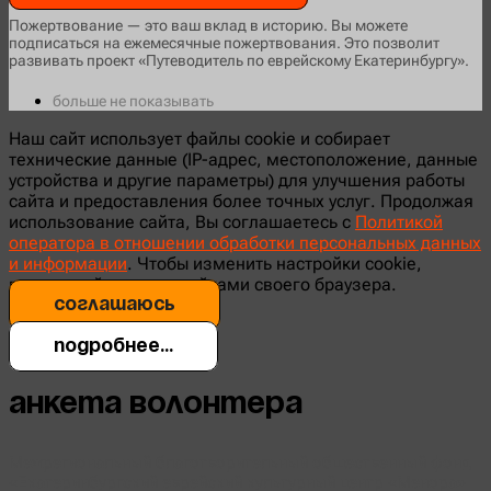
Пожертвование — это ваш вклад в историю. Вы можете
подписаться на ежемесячные пожертвования. Это позволит
развивать проект «Путеводитель по еврейскому Екатеринбургу».
больше не показывать
Наш сайт использует файлы cookie и собирает
технические данные (IP-адрес, местоположение, данные
устройства и другие параметры) для улучшения работы
сайта и предоставления более точных услуг. Продолжая
использование сайта, Вы соглашаетесь с
Политикой
оператора в отношении обработки персональных данных
и информации
. Чтобы изменить настройки cookie,
воспользуйтесь настройками своего браузера.
соглашаюсь
Подробнее...
Анкета волонтера
Межрегиональный благотворительный общественный фонд
«Екатеринбургский еврейский культурный центр «Менора»