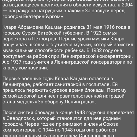
за выдающиеся достижения в области искусства. в 2004
— награждена нагрудным знаком «За заслуги перед
городом Екатеринбургом».
Клара Абрамовна Кацман родилась 31 мая 1916 года в
городке Сурож Витебской губернии. В 1923 семья
переехала в Петроград. Первые уроки музыки Клара
получила у школьного учителя музыки, который заметил
музыкальные способности ребенка. В 1932 году она
поступает на рабфак при Ленинградской консерватории.
А с 1937 года учится в Ленинградской консерватории по
классу композиции.
Первые военные годы Клара Кацман остается в
Ленинграде, работает санитаркой в госпитале. Ей
пришлось пережить суровое время блокады. Поэтому
самой дорогой для нее правительственной наградой
стала медаль «За оборону Ленинграда».
После снятия блокады в конце 1943 году она переезжает
в Свердловск, который становится для нее родным
городом. Через год ее принимают в члены Союза
композиторов. С 1944 по 1948 годы она работает
художественным руководителем Свердловского