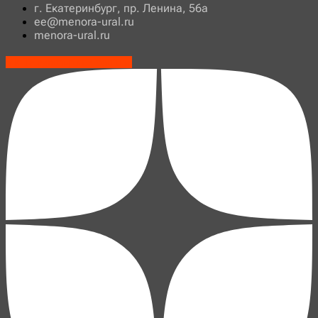
г. Екатеринбург, пр. Ленина, 56а
ee@menora-ural.ru
menora-ural.ru
Vk
Telegram-plane
Youtube