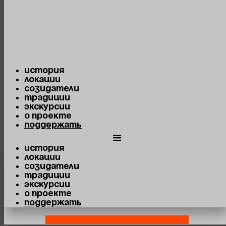
Перейти к содержимому
Предпринимательство
Сбросить фильтр
История
Локации
Созидатели
Традиции
Созидатели
Экскурсии
О проекте
Поддержать
Они внесли вклад в развитие
История
уральской столицы
Локации
Созидатели
Традиции
Экскурсии
О проекте
Поддержать
Youtube
Telegram-plane
Vk
Map-marked-alt