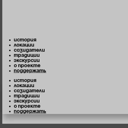
Перейти к содержимому
Наука
Сбросить фильтр
История
Локации
Созидатели
Традиции
Экскурсии
О проекте
Созидател
Поддержать
История
Локации
Созидатели
Традиции
Экскурсии
О проекте
Они внесли вклад в развитие 
Поддержать