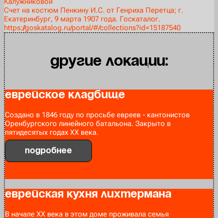
Калужниковой
Счет на костюм Пенкину И.С. от Генриха Перетца; г.
Екатеринбург, 9 марта 1907 года. Госкаталог.
https://goskatalog.ru/portal/#/collections?id=15187540
Другие локации:
Еврейское кладбище
Создано в 1846 году по просьбе евреев - кантонистов
Оренбургского линейного батальона. Закрыто в
пятидесятых годах XX века.
Подробнее
Еврейская кухня Лихтермана
В начале ХХ века в этом доме проживала семья