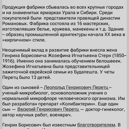
Продукция фабрики сбывалась во всех крупных городах
и на знаменитых ярмарках Урала и Сибири. Среди
покупателей были представители правящей династии
Романовых. Фабрика состояла из 16 мастерских,
изготовлявших белье, кружева, манекены и т.д. Здание
– образец промышленной архитектуры начала XX века в
«кирпичном» стиле.
Неоценимый вклад в развитие фабрики внесла жена
Генриха Борисовича Жозефина Игнатьевна Стерн (1850–
1916). Именно она занималась обучением белошвеек.
Жозефина Игнатьевна была представительницей
зажиточной еврейской семьи из Будапешта. У четы
Перетц было 13 детей.
Один из сыновей –
Леопольд Генрихович Перетц
–
ученый-микробиолог, основоположник учения о
нормальной микрофлоре человеческого организма. Им
был разработан препарат «Колибактерин». Еще один
сын —
Василий Генрихович Перетц
— доктор-гинеколог,
автор научных работ, военврач.
Генрих Борисович был известным
благотворителем
. В