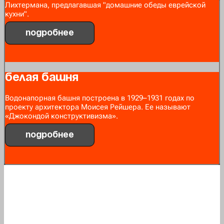
Лихтермана, предлагавшая "домашние обеды еврейской
кухни".
Подробнее
Белая башня
Водонапорная башня построена в 1929–1931 годах по
проекту архитектора Моисея Рейшера. Ее называют
«Джокондой конструктивизма».
Подробнее